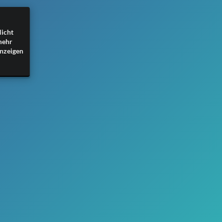
icht
mehr
nzeigen