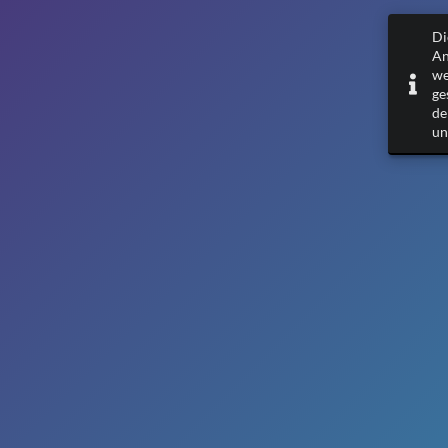
Di
An
we
ge
de
un